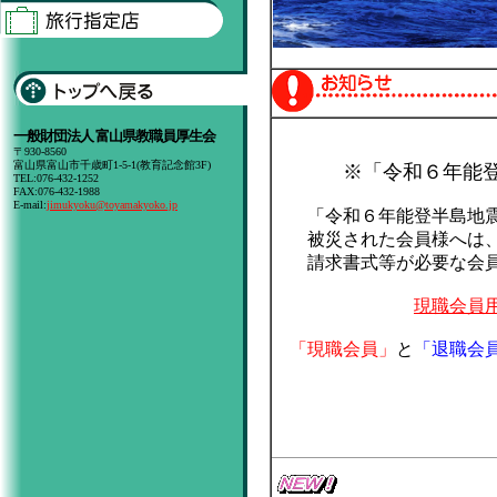
一般財団法人 富山県教職員厚生会
〒930-8560
富山県富山市千歳町1-5-1(教育記念館3F)
※「令和６年能
TEL:076-432-1252
FAX:076-432-1988
E-mail:
jimukyoku@toyamakyoko.jp
「令和６年能登半島地震」
被災された会員様へは、居
請求書式等が必要な会員
現職会員
「現職会員」
と
「退職会
一般財団
給付係 T