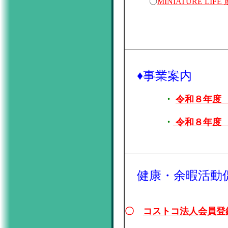
〇
MINIATURE 
♦
事業案内
・
令和８年度
・
令和８年度 
健康・余暇活動
〇
コストコ法人会員登