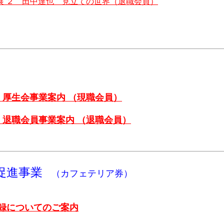
LIFE 展 ２ 田中達也 見立ての世界（退職会員）
 厚生会事業案内 （現職会員）
退職会員事業案内 （退職会員）
促進事業
（カフェテリア券）
録についてのご案内