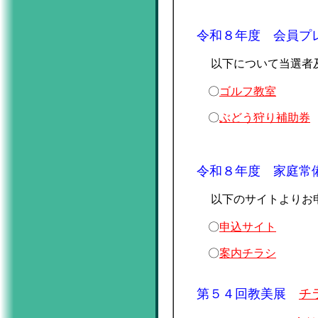
令和８年度 会員プ
以下について当選者
〇
ゴルフ教室
〇
ぶどう狩り補助券
令和８年度 家庭常
以下のサイトよりお
〇
申込サイト
〇
案内チラシ
第５４回教美展
チ