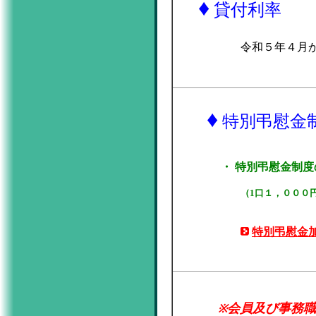
♦
貸付利率
令和５年４月か
♦
特別弔慰金
・ 特別弔慰金制度の
（1口１，０００
特別弔慰金
会員及び事務職
※