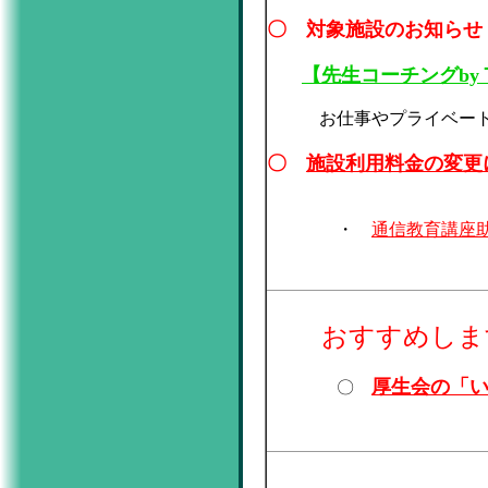
〇 対象施設のお知らせ
【先生コーチングby
お仕事やプライベート、
〇
施設利用料金の変更
・
通信教育講座
おすすめしま
厚生会の「
〇