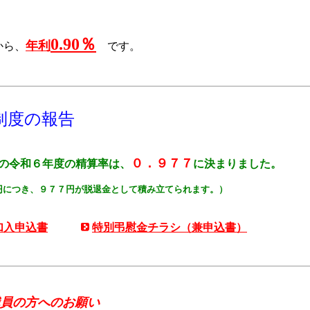
0.90％
年利
ら、
です。
制度の報告
０．９７７
令和６年度の精算率は、
に決まりました。
円につき、９７７円が脱退金として積み立てられます。）
加入申込書
特別弔慰金チラシ（兼申込書）
員の方へのお願い