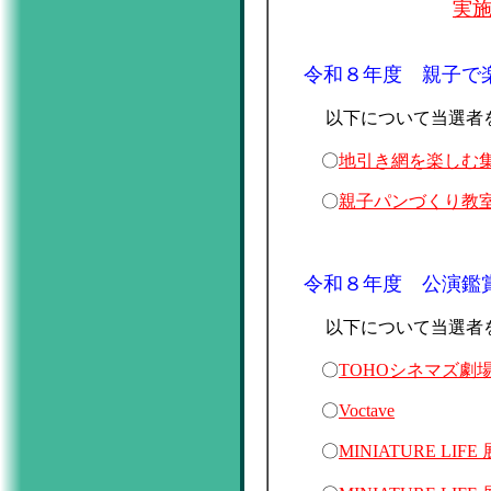
実
令和８年度 親子で
以下について当選者
〇
地引き網を楽しむ
〇
親子パンづくり教
令和８年度 公演鑑
以下について当選者
〇
TOHOシネマズ
〇
Voctave
〇
MINIATURE 