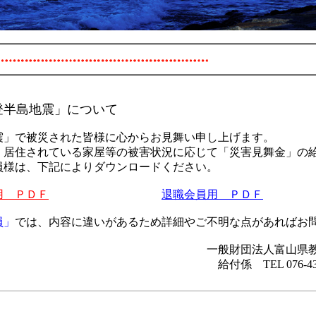
登半島地震」について
で被災された皆様に心からお見舞い申し上げます。
住されている家屋等の被害状況に応じて「災害見舞金」の給
様は、下記によりダウンロードください。
用 ＰＤＦ
退職会員用 ＰＤＦ
員」
では、内容に違いがあるため詳細やご不明な点があればお
法人富山県教職員厚
EL 076-432-12